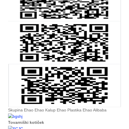
Skupina Ehao Ehao Kalup Ehao Plastika Ehao Alibaba
Tovarniški kotiček