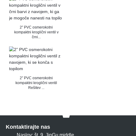
2” PVC osmerokotni
kompaktni kroglični ventil v
črni...
2” PVC osmerokotni
kompaktni kroglični ventil
Rešitev ...
Kontaktirajte nas
Naslov: št. 9, JinGu middle