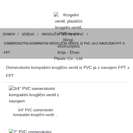
DOMOV
IZDELKI
KROGLIČNI VENTIL IZ UVC
OSMEROKOTNI KOMPAKTNI KROGLIČNI VENTIL IZ PVC-JA Z NAVOJEM FPT X
FPT
Osmerokotni kompaktni kroglični ventil iz PVC-ja z navojem FPT x
FPT
3/4” PVC osmerokotni
kompaktni kroglični ventil ...